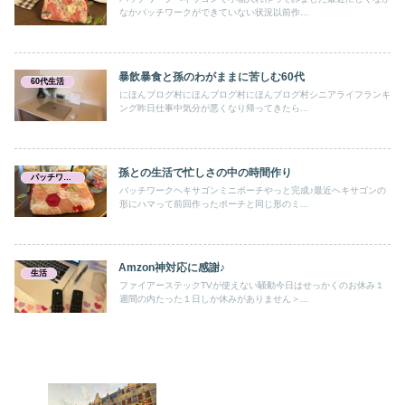
なかパッチワークができていない状況以前作...
暴飲暴食と孫のわがままに苦しむ60代
60代生活
にほんブログ村にほんブログ村にほんブログ村シニアライフランキ
ング昨日仕事中気分が悪くなり帰ってきたら...
孫との生活で忙しさの中の時間作り
パッチワーク キルト
パッチワークヘキサゴンミニポーチやっと完成♪最近ヘキサゴンの
形にハマって前回作ったポーチと同じ形のミ...
Amzon神対応に感謝♪
生活
ファイアーステックTVが使えない騒動今日はせっかくのお休み１
週間の内たった１日しか休みがありません＞...