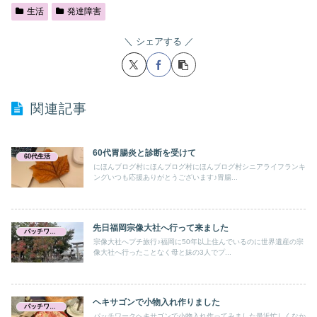
生活
発達障害
シェアする
関連記事
60代胃腸炎と診断を受けて
60代生活
にほんブログ村にほんブログ村にほんブログ村シニアライフランキ
ングいつも応援ありがとうございます♪胃腸...
先日福岡宗像大社へ行って来ました
パッチワーク キルト
宗像大社へプチ旅行♪福岡に50年以上住んでいるのに世界遺産の宗
像大社へ行ったことなく母と妹の3人でプ...
ヘキサゴンで小物入れ作りました
パッチワーク キルト
パッチワークヘキサゴンで小物入れ作ってみました最近忙しくなか