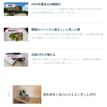
2025年夏休み沖縄旅行
生活
ハイアットリージェンシー瀬良垣に宿泊！8月3日から6日までの3
泊4日の沖縄旅行孫と二人で行ってきまし...
職場のパートさん羨ましいと思った事
60代ダブルワーク
パートさんが急に辞めるかもと相談され私が働いてる職場は母が経
営する食堂とコールセンターとのダブルワー...
旦那のPCが壊れる
パッチワーク キルト
旦那のPCが壊れてしまった！困りました＞＜；旦那のPCが壊れて
しまって･･･私のPCを旦那に貸してい...
暴飲暴食と孫のわがままに苦しむ60代