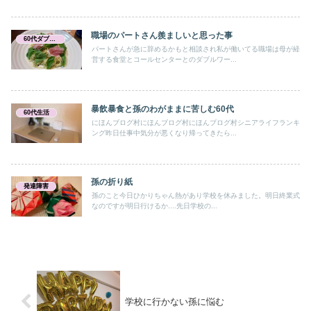
職場のパートさん羨ましいと思った事
60代ダブルワーク
パートさんが急に辞めるかもと相談され私が働いてる職場は母が経
営する食堂とコールセンターとのダブルワー...
暴飲暴食と孫のわがままに苦しむ60代
60代生活
にほんブログ村にほんブログ村にほんブログ村シニアライフランキ
ング昨日仕事中気分が悪くなり帰ってきたら...
孫の折り紙
発達障害
孫のこと今日ひかりちゃん熱があり学校を休みました。明日終業式
なのですが明日行けるか....先日学校の...
学校に行かない孫に悩む