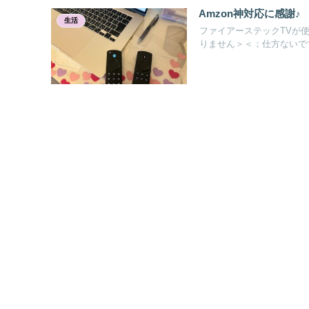
Amzon神対応に感謝♪
生活
ファイアーステックTVが
りません＞＜；仕方ないです